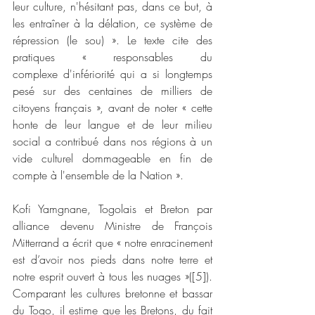
leur culture, n'hésitant pas, dans ce but, à 
les entraîner à la délation, ce système de 
répression (le sou) ». Le texte cite des 
pratiques « responsables du 
complexe d'infériorité qui a si longtemps 
pesé sur des centaines de milliers de 
citoyens français », avant de noter « cette 
honte de leur langue et de leur milieu 
social a contribué dans nos régions à un 
vide culturel dommageable en fin de 
compte à l'ensemble de la Nation ».
Kofi Yamgnane, Togolais et Breton par 
alliance devenu Ministre de François 
Mitterrand a écrit que « notre enracinement 
est d’avoir nos pieds dans notre terre et 
notre esprit ouvert à tous les nuages »([5]). 
Comparant les cultures bretonne et bassar 
du Togo, il estime que les Bretons, du fait 